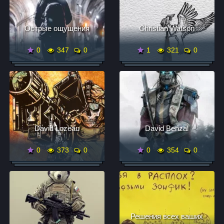
Острые ощущения
Christian Watson
0
347
0
1
321
0
David Lozeau
David Benzal
0
373
0
0
354
0
Решения всех ваших