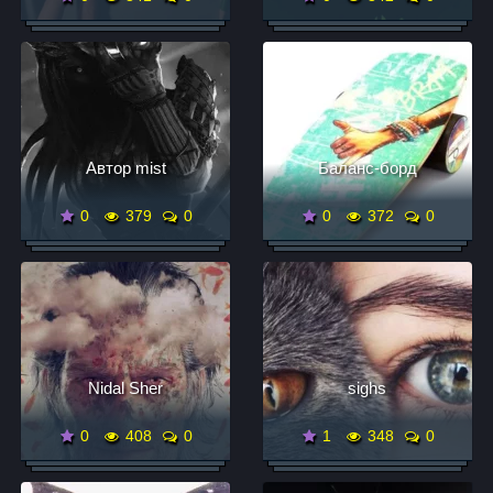
Автор mist
Баланс-борд
0
379
0
0
372
0
Nidal Sher
sighs
0
408
0
1
348
0