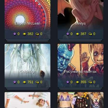
Elspeth McLean
Mireys
0
382
0
0
387
0
Coldesign
Рисунки на пакетах
0
751
0
0
355
0