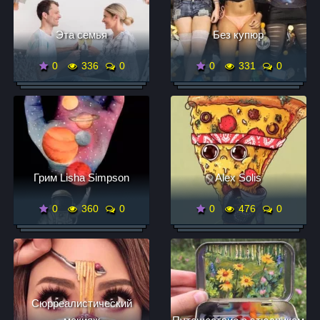
Эта семья
Бeз кyпюp
0
336
0
0
331
0
Грим Lisha Simpson
Alex Solis
0
360
0
0
476
0
Сюрреалистический