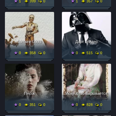
1
399
0
1
357
0
Lorraine Loots
Дарт вейдер
0
358
0
0
515
0
Песок
Искусство вырывается
0
351
0
0
828
0