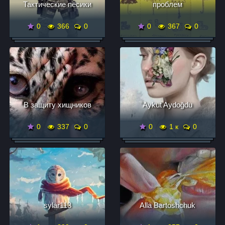
Тактические пёсики
проблем
0
366
0
0
367
0
В защиту хищников
Aykut Aydoğdu
0
337
0
0
1 к
0
sylar113
Alla Bartoshchuk