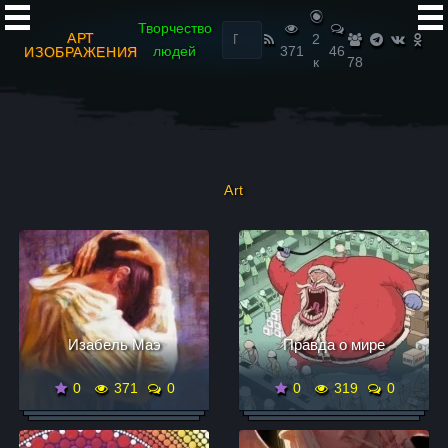
Найти:
Творчество
АРТ
2
людей
371
46
ИЗОБРАЖЕНИЯ
к
78
Art
Изабель Маэ
Правда о мире
0
371
0
0
319
0