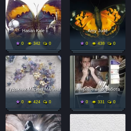
Hasan Kale
Amy Judd
0
342
0
0
438
0
Художник Марина Малина
Неправильная работа
0
424
0
0
331
0