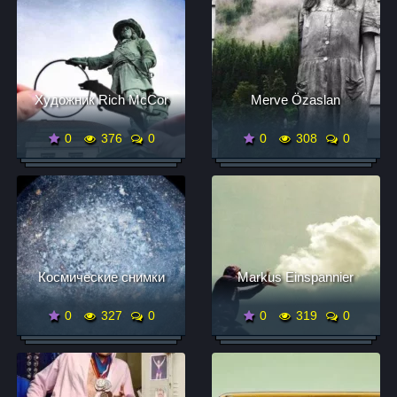
Художник Rich McCor
Merve Özaslan
0
376
0
0
308
0
Космические снимки
Markus Einspannier
0
327
0
0
319
0