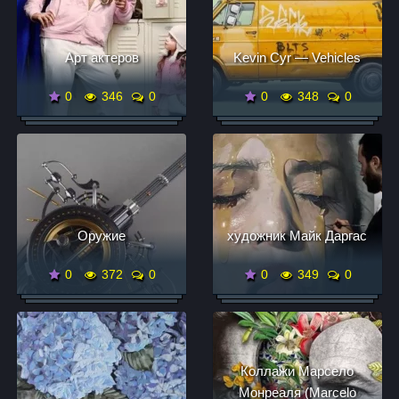
Арт актеров
Kevin Cyr — Vehicles
0
346
0
0
348
0
Оружие
художник Майк Даргас
0
372
0
0
349
0
Коллажи Марсело
Монреаля (Marcelo