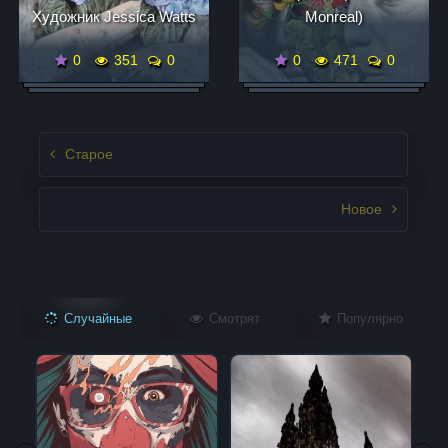
Художник Jessica Watts
Monreal)
0
351
0
0
471
0
Записи нвигация
Старое
Новое
Случайные
Смотрят
Популярно