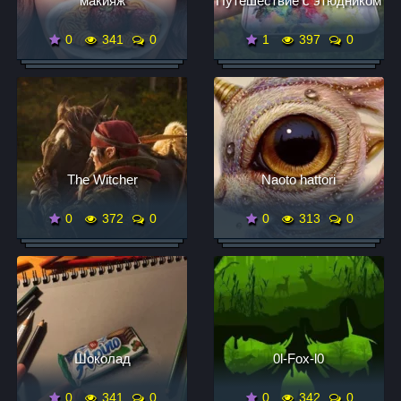
макияж
Путешествие с этюдником
0
341
0
1
397
0
The Witcher
Naoto hattori
0
372
0
0
313
0
Шоколад
0l-Fox-l0
0
341
0
0
342
0