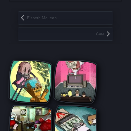
Запись навигация
Elspeth McLean
Сны