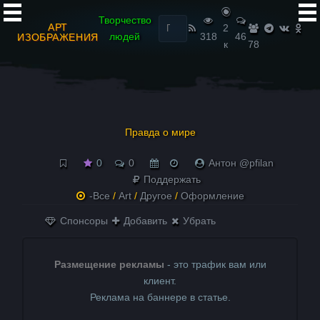
Найти:
Творчество
АРТ
2
людей
318
46
ИЗОБРАЖЕНИЯ
к
78
Правда о мире
0
0
Антон @pfilan
Поддержать
-Все
/
Art
/
Другое
/
Оформление
Спонсоры
Добавить
Убрать
Размещение рекламы
- это трафик вам или
клиент.
Реклама на баннере в статье.