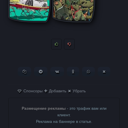
Копировать ссылку
Поделиться в Telegram
Поделиться ВКонтакте
Поделиться в
Поделиться в
Поделитьс
Одноклассниках
WhatsApp
в X (Twitter)
Спонсоры
Добавить
Убрать
Размещение рекламы
- это трафик вам или
клиент.
Реклама на баннере в статье.