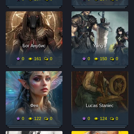
Бог Анубиc
Yang J
0
161
0
0
150
0
Фея
Lucas Staniec
0
122
0
0
124
0