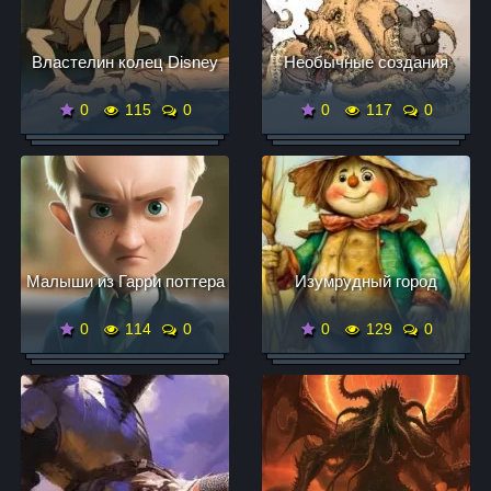
Властелин колец Disney
Необычные создания
0
115
0
0
117
0
Малыши из Гарри поттера
Изумрудный город
0
114
0
0
129
0