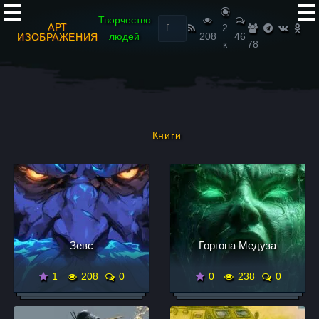
Найти:
Творчество
АРТ
2
людей
208
46
ИЗОБРАЖЕНИЯ
к
78
Книги
Зевс
Горгона Медуза
1
208
0
0
238
0