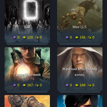
Вий
Mee LLS
0
120
0
0
156
0
Женский властелина
Гарри Охотники
колец
0
167
0
0
168
0