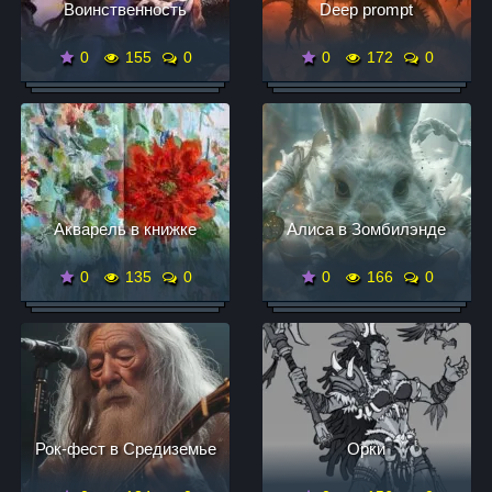
Воинственность
Deep prompt
0
155
0
0
172
0
Акварель в книжке
Алиса в Зомбилэнде
0
135
0
0
166
0
Рок-фест в Средиземье
Орки