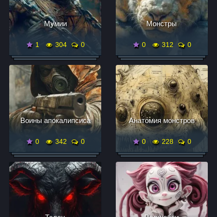
Мумии
Монстры
1
304
0
0
312
0
Воины апокалипсиса
Анатомия монстров
0
342
0
0
228
0