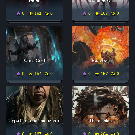
Телец
Волшебки
0
161
0
0
167
0
Chris Cold
Билибин
0
154
0
0
157
0
Гарри Поттера как пираты
The aicolab
0
167
0
0
204
0