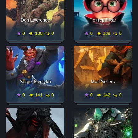
Don Lawrence
Поттер Pixar
0
130
0
0
138
0
Serge Tsvelykh
Matt Sellers
0
141
0
0
142
0