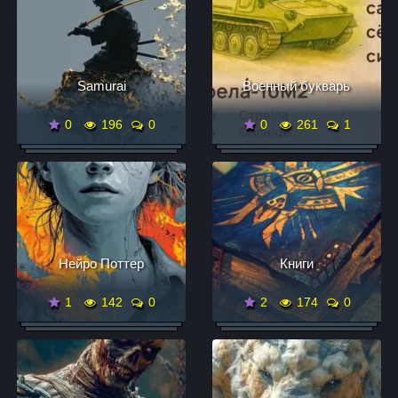
Samurai
Военный букварь
0
196
0
0
261
1
Нейро Поттер
Книги
1
142
0
2
174
0