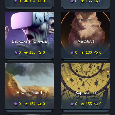
0
134
0
0
156
0
Выходные Голлума
Max58Art
0
138
0
0
130
0
Rowena Morrill
Карты таро
0
154
0
0
155
0