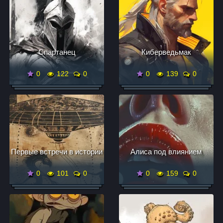
Спартанец
Киберведьмак
0
122
0
0
139
0
Первые встречи в истории
Алиса под влиянием
0
101
0
0
159
0