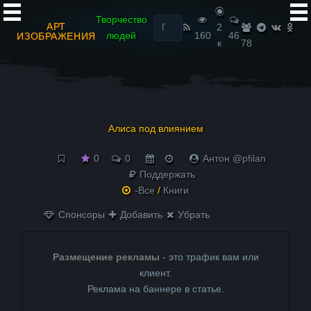
Найти:
Творчество
АРТ
2
людей
160
46
ИЗОБРАЖЕНИЯ
к
78
Алиса под влиянием
0
0
Антон @pfilan
Поддержать
-Все
/
Книги
Спонсоры
Добавить
Убрать
Размещение рекламы
- это трафик вам или
клиент.
Реклама на баннере в статье.