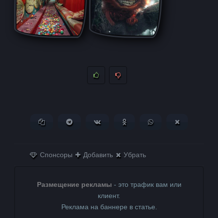
Копировать ссылку
Поделиться в Telegram
Поделиться ВКонтакте
Поделиться в
Поделиться в
Поделитьс
Одноклассниках
WhatsApp
в X (Twitter)
Спонсоры
Добавить
Убрать
Размещение рекламы
- это трафик вам или
клиент.
Реклама на баннере в статье.