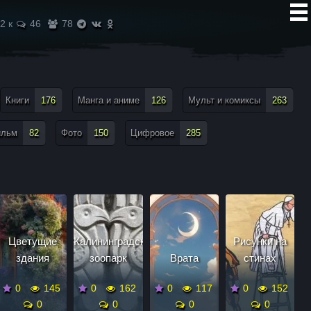
2 к
46
78
Книги
176
Манга и аниме
126
Мульт и комиксы
263
ильм
82
Фото
150
Цифровое
285
Цветущие
Калининградский
Рисунки на
здания
зоопарк
Врата
стинах
0
145
0
162
0
117
0
152
0
0
0
0