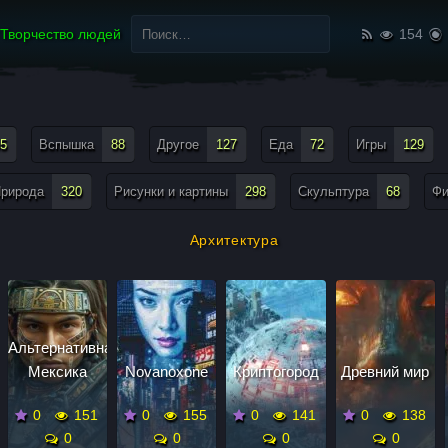
Найти:
Творчество людей
154
5
Вспышка
88
Другое
127
Еда
72
Игры
129
рирода
320
Рисунки и картины
298
Скульптура
68
Ф
Архитектура
Альтернативная
Мексика
Novanoxone
Криптогород
Древний мир
0
151
0
155
0
141
0
138
0
0
0
0