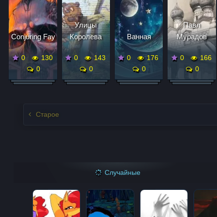
Улицы
Павл
Conjuring Fay
Королева
Ванная
Мурадов
0
130
0
143
0
176
0
166
0
0
0
0
Записи нвигация
Старое
Случайные