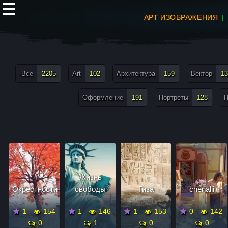
АРТ ИЗОБРАЖЕНИЯ
все теги меню
-Все
2205
Art
102
Архитектура
159
Вектор
13
Оформление
191
Портреты
128
П
Жизнь
Окрестности
свободы
Гиза
chenalii
1
154
1
146
1
153
0
142
0
1
0
0