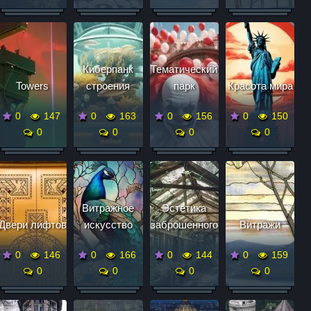
Киберпанк
Тематический
Towers
строения
парк
Красота мира
0
147
0
163
0
156
0
150
0
0
0
0
Витражное
Эстетика
Двери лифтов
искусство
заброшенного
Витражи
0
146
0
166
0
144
0
159
0
0
0
0