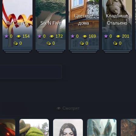
Цветные
Кладбище
Ли СангСу
Six N Five
дома
Стальено
0
154
0
172
0
169
0
201
0
0
0
0
Смотрят