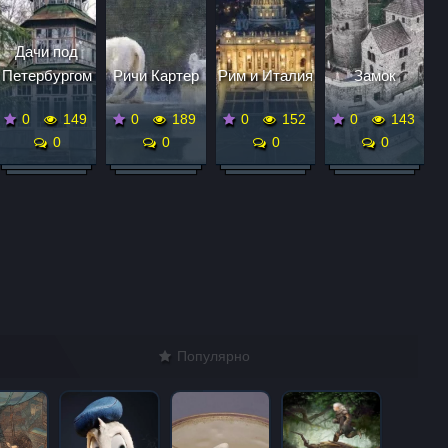
Дaчи пoд
Петербургом
Ричи Картер
Рим и Италия
Замок
0
149
0
189
0
152
0
143
0
0
0
0
Популярно