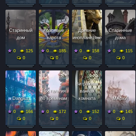
Старинный
Красивые
Древние
Старинные
дом
варота
инопланетяне
дома
0
125
0
185
0
158
0
115
0
0
0
0
Витражная
Ностальгия
ванная
Dangiuz
по временам
комната
МАрхИ
0
166
0
172
0
152
0
145
0
0
0
0