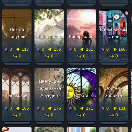
Никита
В необычном
Голубев
Киберполис
Киберполис
стиле
0
117
0
136
0
161
0
160
0
0
0
0
Цветущие
сады замка
Обитель
Landscape
Арундел
Ворота
хоббита
0
165
0
175
0
171
0
131
0
0
0
0