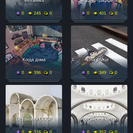
Механика
Мастер граффити
0
245
0
0
401
0
Когда дома
На улице
0
396
0
0
349
0
Остановки СССР
Российское метро
0
316
0
0
312
0