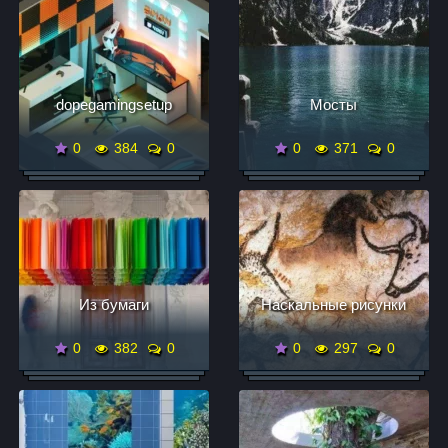
dopegamingsetup
Мосты
0
384
0
0
371
0
Из бумаги
Наскальные рисунки
0
382
0
0
297
0