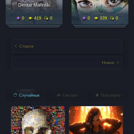
Dimitar Marinski
Стрит-арт
0
419
0
0
339
0
Записи нвигация
Старое
Новое
Случайные
Смотрят
Популярно