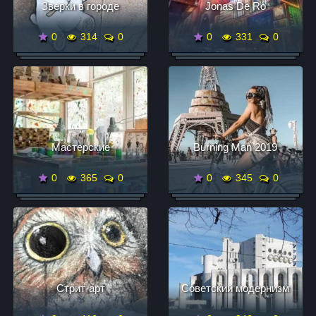
Зверки в городе
Jonas De Ro
0
314
0
0
331
0
Мастерские
Burning Man 2019
0
365
0
0
345
0
Стрит-арт
Советский модернизм