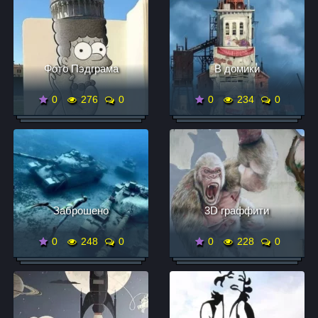
Фото Пэдграма
В домики
0
276
0
0
234
0
Заброшено
3D граффити
0
248
0
0
228
0