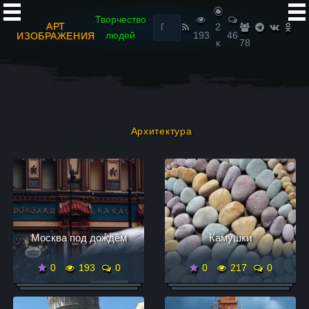
Найти:
Творчество
АРТ
2
людей
193
46
ИЗОБРАЖЕНИЯ
к
78
Архитектура
Москва под дождём
Камушки
0
193
0
0
217
0