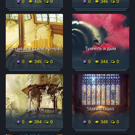
0
416
0
0
346
0
Лестницы в стиле Ар-нуво
Туннель и дым
0
345
0
0
344
0
Huayi Yu
Stained Glass
0
384
0
0
348
0