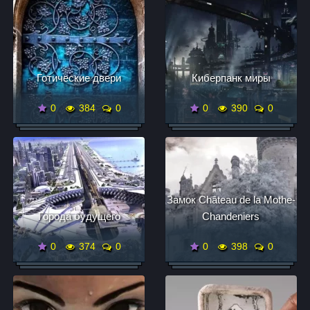
Готические двери
Киберпанк миры
0
384
0
0
390
0
Замок Château de la Mothe-
Города будущего
Chandeniers
0
374
0
0
398
0