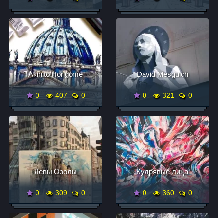
Akihito Horigome
David Mesguich
0
407
0
0
321
0
Левы Озолы
Кудрявые лица
0
309
0
0
360
0