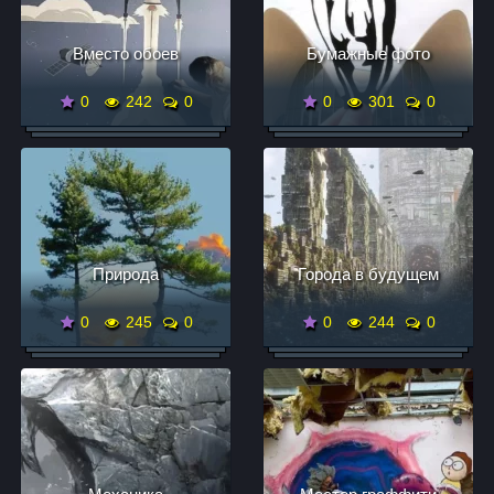
Вместо обоев
Бумажные фото
0
242
0
0
301
0
Природа
Города в будущем
0
245
0
0
244
0