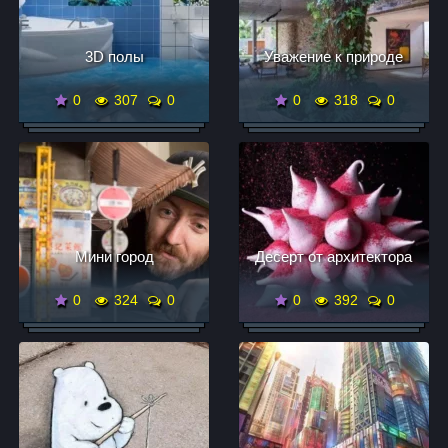
3D полы
Уважение к природе
0
307
0
0
318
0
Мини город
Десерт от архитектора
0
324
0
0
392
0