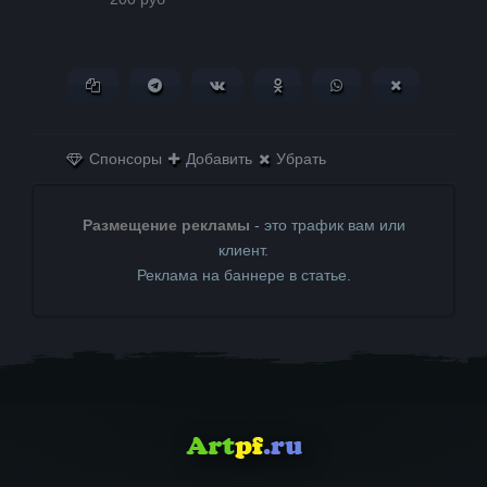
Копировать ссылку
Поделиться в Telegram
Поделиться ВКонтакте
Поделиться в
Поделиться в
Поделитьс
Одноклассниках
WhatsApp
в X (Twitter)
Спонсоры
Добавить
Убрать
Размещение рекламы
- это трафик вам или
клиент.
Реклама на баннере в статье.