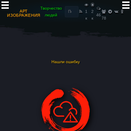
Найти:
Творчество
АРТ
1
2
людей
46
ИЗОБРАЖЕНИЯ
к
к
78
Нашли ошибку