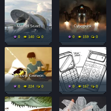
Mitchell Stuart
Cyberpunk
0
140
0
0
159
0
Паскаль Кэмпион
Эскизы
0
224
0
0
167
0