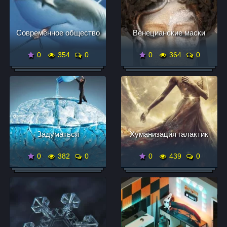
Современное общество
Венецианские маски
0
354
0
0
364
0
Задуматься
Xyмaнизaция гaлaктик
0
382
0
0
439
0