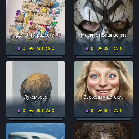
Детали и радости
Маски от Satanael art
0
298
0
0
397
0
Лукоморье
Взрoслым детские
0
363
0
0
364
0