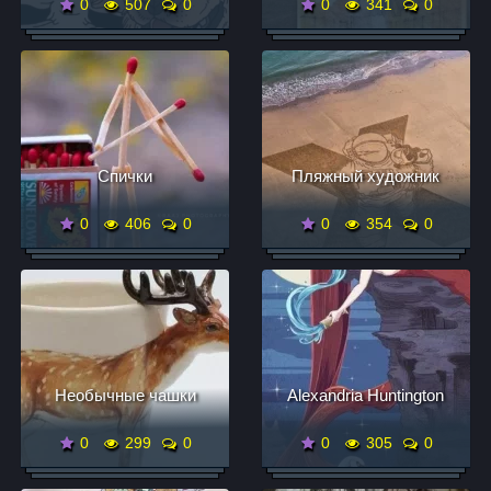
0
507
0
0
341
0
Спички
Пляжный художник
0
406
0
0
354
0
Необычные чашки
Alexandria Huntington
0
299
0
0
305
0