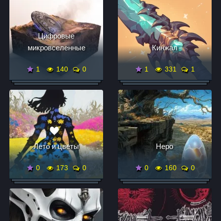
Цифровые
микровселенные
Кинжал
1
140
0
1
331
1
Лето и цветы
Неро
0
173
0
0
160
0