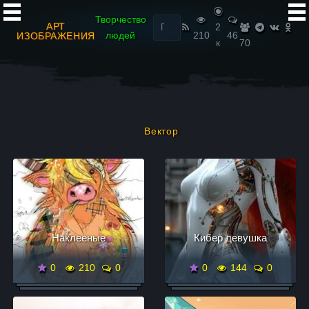
Найти:
Творчество
АРТ
2
людей
210
46
ИЗОБРАЖЕНИЯ
к
70
Вектор
Наклееные
Кибер девушка
0
210
0
0
144
0