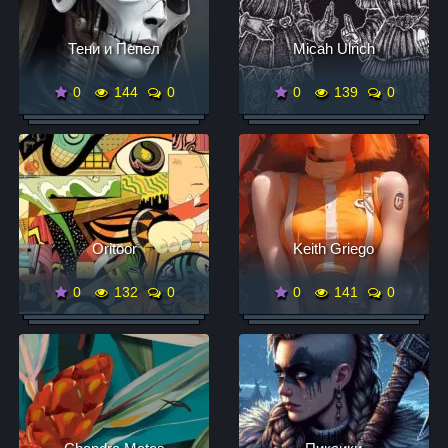
Тени и Пепел
Micah Ulrich
0
144
0
0
139
0
Oritoor
Keith Griego
0
132
0
0
141
0