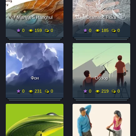
Mariya S Hanghul
Dramatic Flora
0
159
0
0
185
0
Фон
Обзор
0
231
0
0
219
0