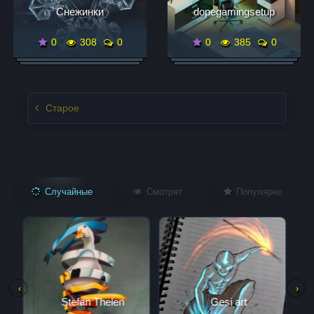
Снежинки
dopegamingsetup
0
308
0
0
385
0
Записи нвигация
Старое
Случайные
Смотрят
Популярно
‹
›
Gesi art
Художник Rich McCor