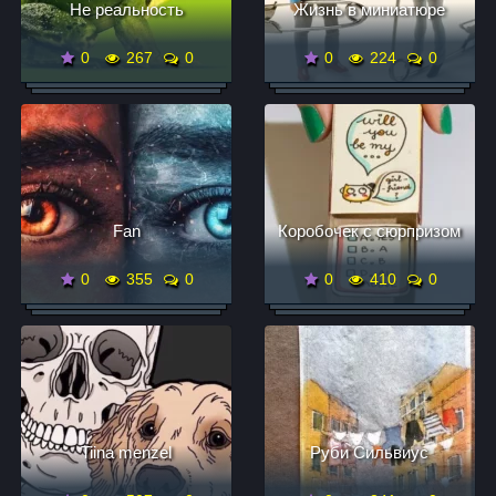
Не реальность
Жизнь в миниатюре
0
267
0
0
224
0
Fan
Коробочек с сюрпризом
0
355
0
0
410
0
Tiina menzel
Руби Сильвиус