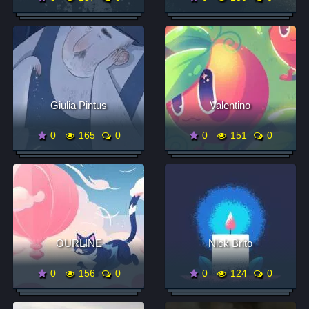
Giulia Ρintus
Valentino
0
165
0
0
151
0
OURLINE
Nick Brito
0
156
0
0
124
0