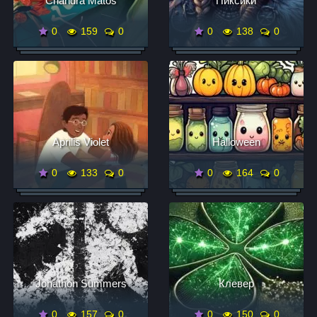
Chandra Matos
Пиксики
0
159
0
0
138
0
Aprilis Violet
Halloween
0
133
0
0
164
0
Jonathon Summers
Клевер
0
157
0
0
150
0