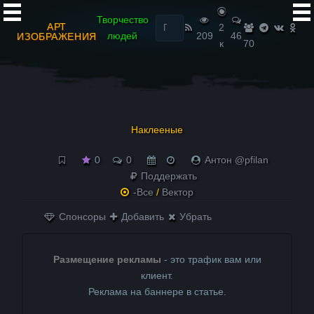
Найти:
Творчество
АРТ
2
людей
209
46
ИЗОБРАЖЕНИЯ
к
70
Наклееные
0
0
Антон @pfilan
Поддержать
-Все
/
Вектор
Спонсоры
Добавить
Убрать
Размещение рекламы
- это трафик вам или
клиент.
Реклама на баннере в статье.