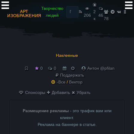
Найти:
Творчество
АРТ
2
людей
206
46
ИЗОБРАЖЕНИЯ
к
78
Наклееные
0
0
Антон @pfilan
Поддержать
-Все
/
Вектор
Спонсоры
Добавить
Убрать
Размещение рекламы
- это трафик вам или
клиент.
Реклама на баннере в статье.