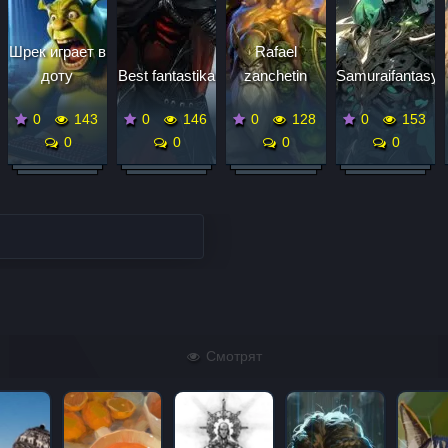
Шрек играет в
Rafael
доту
Best fantastika
zanchetin
Samuraifantasy
0
143
0
146
0
128
0
153
0
0
0
0
Смотрят