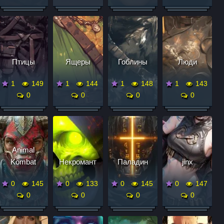
Птицы
Ящеры
Гоблины
Люди
1
149
1
144
1
148
1
143
0
0
0
0
Animal
Kombat
Некромант
Паладин
jinx
0
145
0
133
0
145
0
147
0
0
0
0