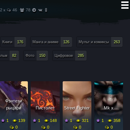
2 к
46
78
Книги
176
Манга и аниме
126
Мульт и комиксы
263
ильм
82
Фото
150
Цифровое
285
Фэнтези
рыцари
Пистолет
Street Fighter
Mk x
1
139
1
148
1
321
1
358
0
0
0
0