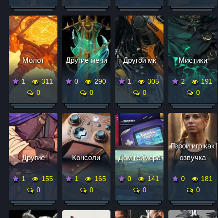
Молот
Другие мечи
Другой мк
Мистики
1
311
0
290
1
305
2
191
0
0
0
0
Герои игр как
Другие
Консоли
Дом геймера
озвучка
1
155
1
165
0
141
0
181
0
0
0
0