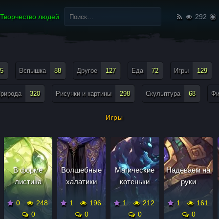
Найти:
Творчество людей
292
5
Вспышка
88
Другое
127
Еда
72
Игры
129
рирода
320
Рисунки и картины
298
Скульптура
68
Ф
Игры
В форме
Волшебные
Магические
Надеваем на
листика
халатики
котеньки
руки
0
248
1
196
1
212
1
161
0
0
0
0