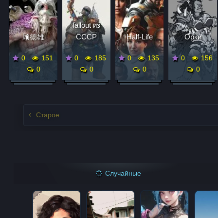
fallout из
顾德雄
СССР
Half-Life
Орки
0
151
0
185
0
135
0
156
0
0
0
0
Записи нвигация
Старое
Случайные