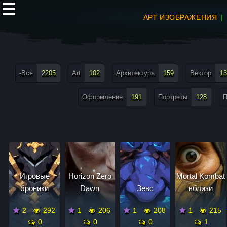
АРТ ИЗОБРАЖЕНИЯ
все теги меню
-Все
2205
Art
102
Архитектура
159
Вектор
13
Оформление
191
Портреты
128
П
Игровые
Horizon Zero
Mortal Kombat
броники
Dawn
Зевс
вблизи
2
292
1
206
1
208
1
215
0
0
0
1