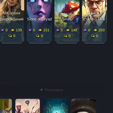
MK эпохи
Офиса в
Возрождения
Stone of Dryad
Smite
стиле GTA V
0
139
0
151
0
148
0
203
0
0
0
0
Популярно