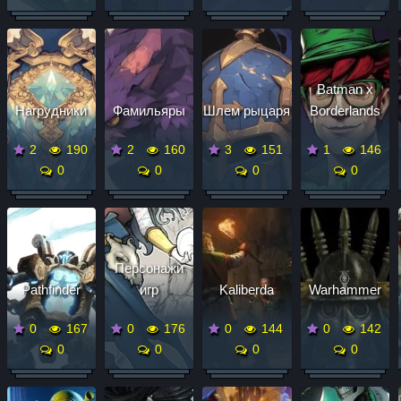
Batman x
Нагрудники
Фамильяры
Шлем рыцаря
Borderlands
2
190
2
160
3
151
1
146
0
0
0
0
Персонажи
Pathfinder
игр
Kaliberda
Warhammer
0
167
0
176
0
144
0
142
0
0
0
0