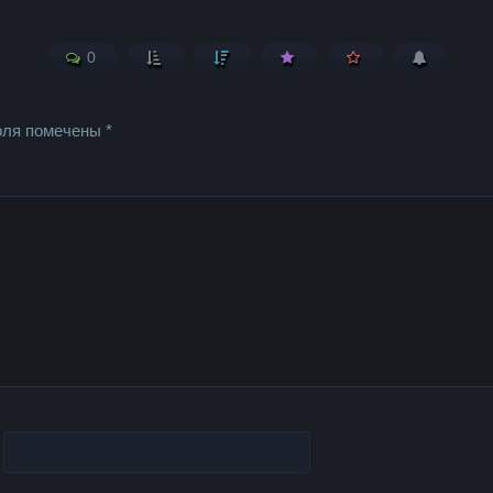
0
оля помечены
*