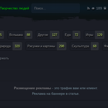
Найти:
Творчество людей
189
5
Вспышка
88
Другое
127
Еда
72
Игры
129
рирода
320
Рисунки и картины
298
Скульптура
68
Ф
ржать
Размещение рекламы
- это трафик вам или клиент.
Реклама на баннере в статье.