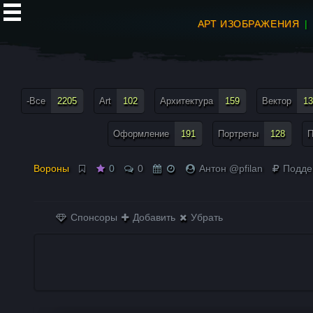
АРТ ИЗОБРАЖЕНИЯ
все теги меню
-Все
2205
Art
102
Архитектура
159
Вектор
13
Оформление
191
Портреты
128
П
Вороны
0
0
Антон @pfilan
Подде
Спонсоры
Добавить
Убрать