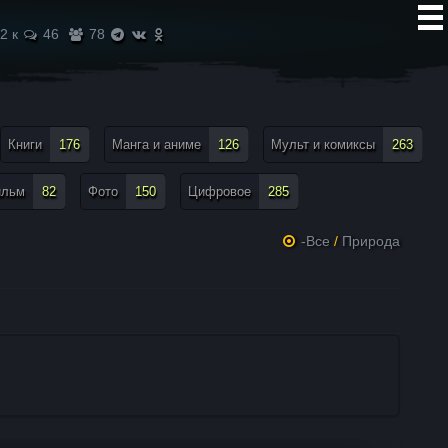
2 к
46
78
Книги
176
Манга и аниме
126
Мульт и комиксы
263
ильм
82
Фото
150
Цифровое
285
-Все
/
Природа