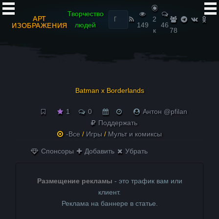
Найти:
Творчество
АРТ
2
людей
149
46
ИЗОБРАЖЕНИЯ
к
78
Batman x Borderlands
1
0
Антон @pfilan
Поддержать
-Все
/
Игры
/
Мульт и комиксы
Спонсоры
Добавить
Убрать
Размещение рекламы
- это трафик вам или
клиент.
Реклама на баннере в статье.