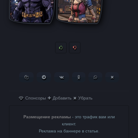
Копировать ссылку
Поделиться в Telegram
Поделиться ВКонтакте
Поделиться в
Поделиться в
Поделитьс
Одноклассниках
WhatsApp
в X (Twitter)
Спонсоры
Добавить
Убрать
Размещение рекламы
- это трафик вам или
клиент.
Реклама на баннере в статье.