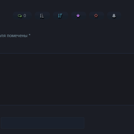
0
оля помечены
*