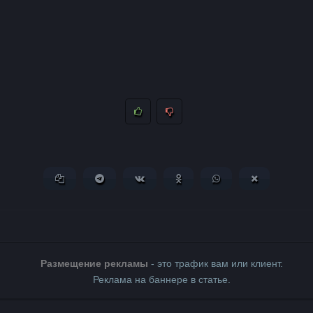
Копировать ссылку
Поделиться в Telegram
Поделиться ВКонтакте
Поделиться в Одноклассни
Поделиться в What
Поделиться 
Размещение рекламы
- это трафик вам или клиент.
Реклама на баннере в статье.