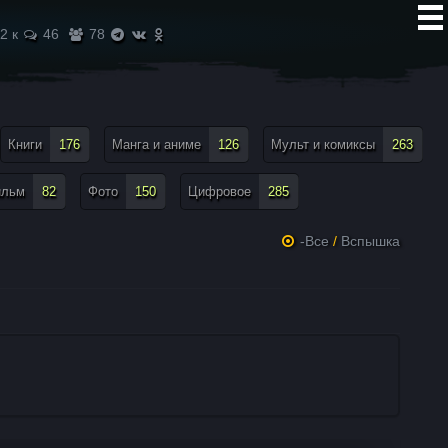
2 к
46
78
Книги
176
Манга и аниме
126
Мульт и комиксы
263
ильм
82
Фото
150
Цифровое
285
-Все
/
Вспышка