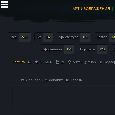
АРТ ИЗОБРАЖЕНИЯ
все теги меню
-Все
2205
Art
102
Архитектура
159
Вектор
13
Оформление
191
Портреты
128
П
Factura
0
0
Антон @pfilan
Подде
Спонсоры
Добавить
Убрать