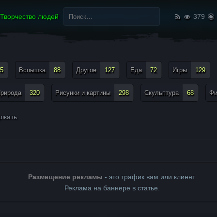
Найти:
Творчество людей
379
5
Вспышка
88
Другое
127
Еда
72
Игры
129
рирода
320
Рисунки и картины
298
Скульптура
68
Ф
ржать
Размещение рекламы
- это трафик вам или клиент.
Реклама на баннере в статье.