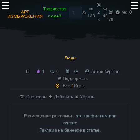
Найти:
Творчество
АРТ
2
людей
143
46
ИЗОБРАЖЕНИЯ
к
78
Люди
1
0
Антон @pfilan
Поддержать
-Все
/
Игры
Спонсоры
Добавить
Убрать
Размещение рекламы
- это трафик вам или
клиент.
Реклама на баннере в статье.