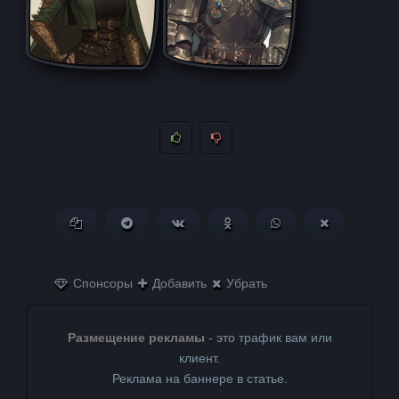
Копировать ссылку
Поделиться в Telegram
Поделиться ВКонтакте
Поделиться в
Поделиться в
Поделитьс
Одноклассниках
WhatsApp
в X (Twitter)
Спонсоры
Добавить
Убрать
Размещение рекламы
- это трафик вам или
клиент.
Реклама на баннере в статье.