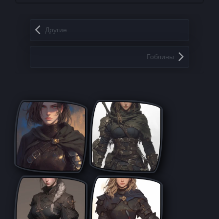
Запись навигация
Другие
Гоблины