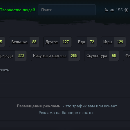
Найти:
Творчество людей
155
5
Вспышка
88
Другое
127
Еда
72
Игры
129
рирода
320
Рисунки и картины
298
Скульптура
68
Ф
жать
Размещение рекламы
- это трафик вам или клиент.
Реклама на баннере в статье.