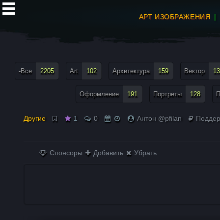
АРТ ИЗОБРАЖЕНИЯ
все теги меню
-Все
2205
Art
102
Архитектура
159
Вектор
13
Оформление
191
Портреты
128
П
Другие
1
0
Антон @pfilan
Поддер
Спонсоры
Добавить
Убрать