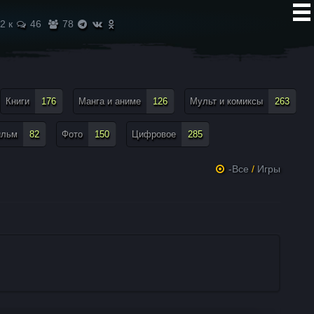
2 к
46
78
Книги
176
Манга и аниме
126
Мульт и комиксы
263
ильм
82
Фото
150
Цифровое
285
-Все
/
Игры