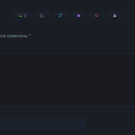
0
оля помечены
*