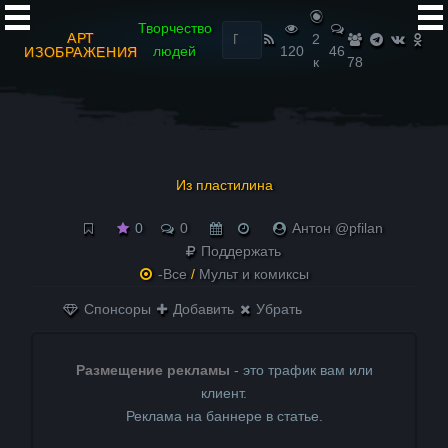
Найти:
Творчество
АРТ
2
людей
120
46
ИЗОБРАЖЕНИЯ
к
78
Из пластилина
0
0
Антон @pfilan
Поддержать
-Все
/
Мульт и комиксы
Спонсоры
Добавить
Убрать
Размещение рекламы
- это трафик вам или
клиент.
Реклама на баннере в статье.