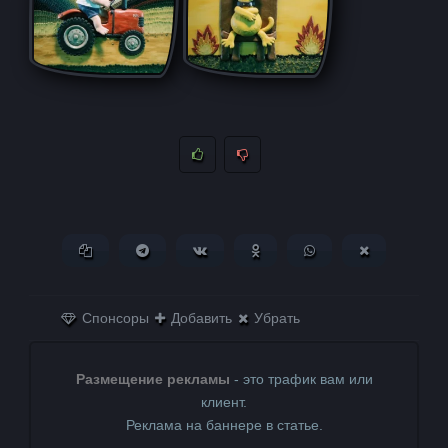
Копировать ссылку
Поделиться в Telegram
Поделиться ВКонтакте
Поделиться в
Поделиться в
Поделитьс
Одноклассниках
WhatsApp
в X (Twitter)
Спонсоры
Добавить
Убрать
Размещение рекламы
- это трафик вам или
клиент.
Реклама на баннере в статье.