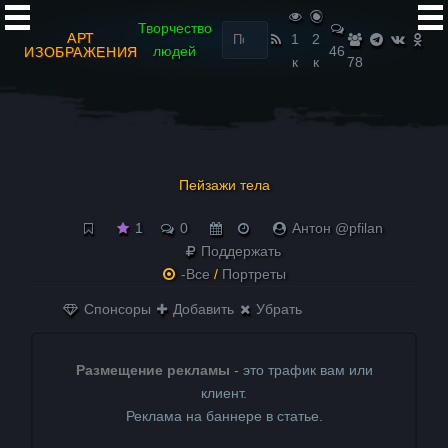
Найти:
Творчество
АРТ
1
2
людей
46
ИЗОБРАЖЕНИЯ
к
к
78
Пейзажи тела
1
0
Антон @pfilan
Поддержать
-Все
/
Портреты
Спонсоры
Добавить
Убрать
Размещение рекламы
- это трафик вам или
клиент.
Реклама на баннере в статье.