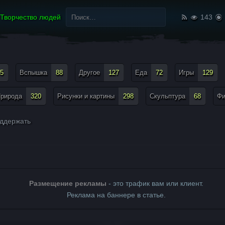
Найти:
Творчество людей
143
5
Вспышка
88
Другое
127
Еда
72
Игры
129
рирода
320
Рисунки и картины
298
Скульптура
68
Ф
ддержать
Размещение рекламы
- это трафик вам или клиент.
Реклама на баннере в статье.