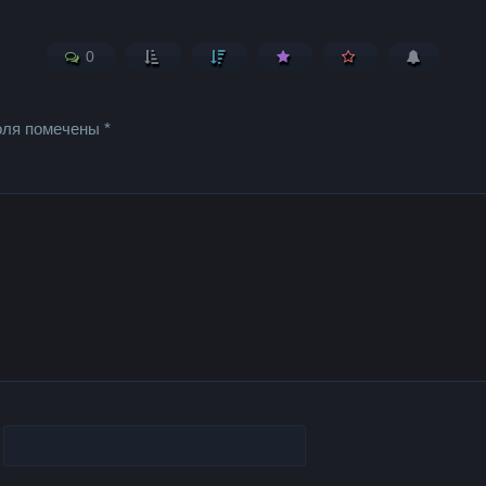
0
оля помечены
*