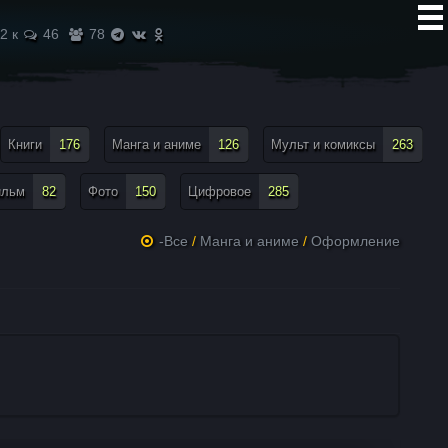
2 к
46
78
Книги
176
Манга и аниме
126
Мульт и комиксы
263
ильм
82
Фото
150
Цифровое
285
-Все
/
Манга и аниме
/
Оформление