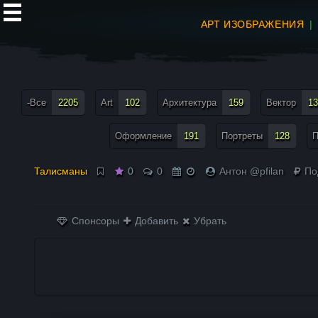
АРТ ИЗОБРАЖЕНИЯ
все теги меню
-Все
2205
Art
102
Архитектура
159
Вектор
13
Оформление
191
Портреты
128
П
Талисманы
0
0
Антон @pfilan
По
Спонсоры
Добавить
Убрать