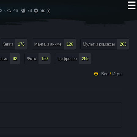
2 к
46
78
Книги
176
Манга и аниме
126
Мульт и комиксы
263
ильм
82
Фото
150
Цифровое
285
-Все
/
Игры