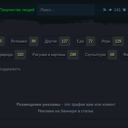
Найти:
Творчество людей
141
5
Вспышка
88
Другое
127
Еда
72
Игры
129
рирода
320
Рисунки и картины
298
Скульптура
68
Ф
оддержать
Размещение рекламы
- это трафик вам или клиент.
Реклама на баннере в статье.