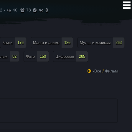
2 к
46
78
Книги
176
Манга и аниме
126
Мульт и комиксы
263
ильм
82
Фото
150
Цифровое
285
-Все
/
Фильм