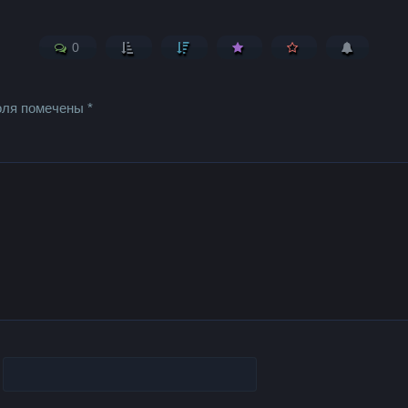
0
оля помечены
*