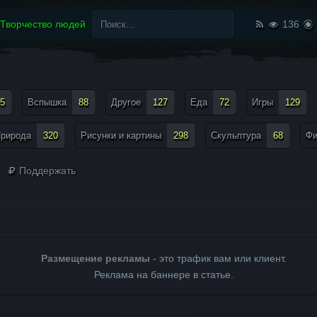
Найти:
Творчество людей
136
5
Вспышка
88
Другое
127
Еда
72
Игры
129
рирода
320
Рисунки и картины
298
Скульптура
68
Ф
Поддержать
Размещение рекламы
- это трафик вам или клиент.
Реклама на баннере в статье.