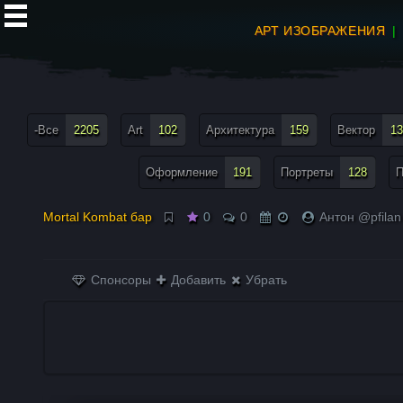
АРТ ИЗОБРАЖЕНИЯ
все теги меню
-Все
2205
Art
102
Архитектура
159
Вектор
13
Оформление
191
Портреты
128
П
Mortal Kombat бар
0
0
Антон @pfilan
Спонсоры
Добавить
Убрать