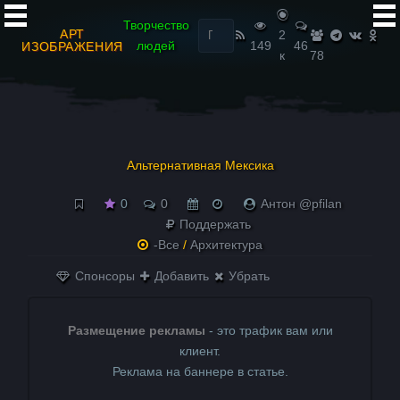
Найти:
Творчество
АРТ
2
людей
149
46
ИЗОБРАЖЕНИЯ
к
78
Альтернативная Мексика
0
0
Антон @pfilan
Поддержать
-Все
/
Архитектура
Спонсоры
Добавить
Убрать
Размещение рекламы
- это трафик вам или
клиент.
Реклама на баннере в статье.