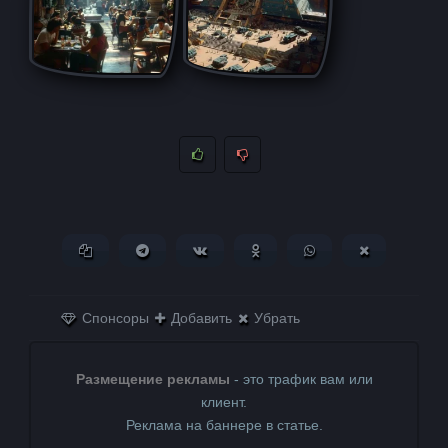
Копировать ссылку
Поделиться в Telegram
Поделиться ВКонтакте
Поделиться в
Поделиться в
Поделитьс
Одноклассниках
WhatsApp
в X (Twitter)
Спонсоры
Добавить
Убрать
Размещение рекламы
- это трафик вам или
клиент.
Реклама на баннере в статье.