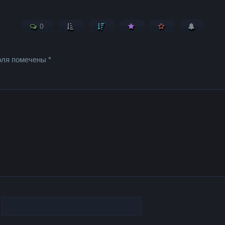
0
оля помечены
*