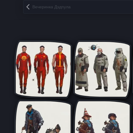
Запись навигация
Вечеринка Дэдпула