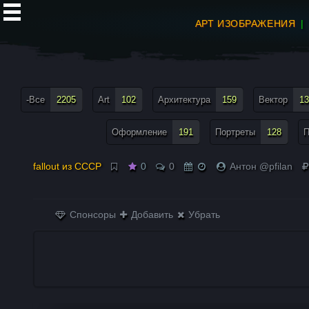
АРТ ИЗОБРАЖЕНИЯ
все теги меню
-Все
2205
Art
102
Архитектура
159
Вектор
13
Оформление
191
Портреты
128
П
fallout из СССР
0
0
Антон @pfilan
Спонсоры
Добавить
Убрать