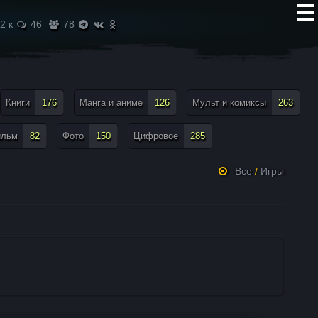
2 к
46
78
Книги
176
Манга и аниме
126
Мульт и комиксы
263
ильм
82
Фото
150
Цифровое
285
-Все
/
Игры