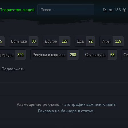
Найти:
Творчество людей
186
5
Вспышка
88
Другое
127
Еда
72
Игры
129
рирода
320
Рисунки и картины
298
Скульптура
68
Ф
Поддержать
Размещение рекламы
- это трафик вам или клиент.
Реклама на баннере в статье.