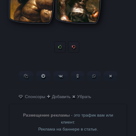
Копировать ссылку
Поделиться в Telegram
Поделиться ВКонтакте
Поделиться в
Поделиться в
Поделитьс
Одноклассниках
WhatsApp
в X (Twitter)
Спонсоры
Добавить
Убрать
Размещение рекламы
- это трафик вам или
клиент.
Реклама на баннере в статье.