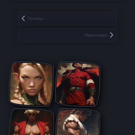
Запись навигация
Пухляш
Неросказка