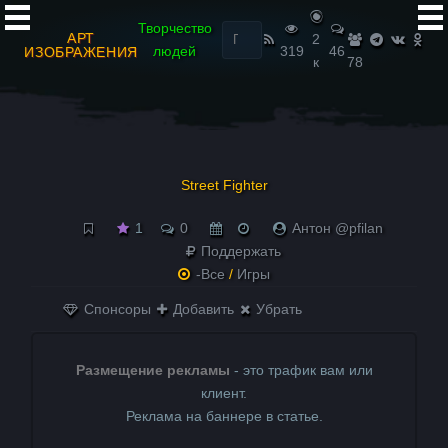
Найти:
Творчество
АРТ
2
людей
319
46
ИЗОБРАЖЕНИЯ
к
78
Street Fighter
1
0
Антон @pfilan
Поддержать
-Все
/
Игры
Спонсоры
Добавить
Убрать
Размещение рекламы
- это трафик вам или
клиент.
Реклама на баннере в статье.