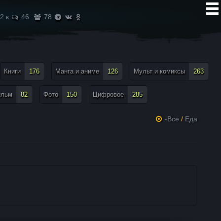
2 к
46
78
Книги
176
Манга и аниме
126
Мульт и комиксы
263
ильм
82
Фото
150
Цифровое
285
-Все
/
Еда