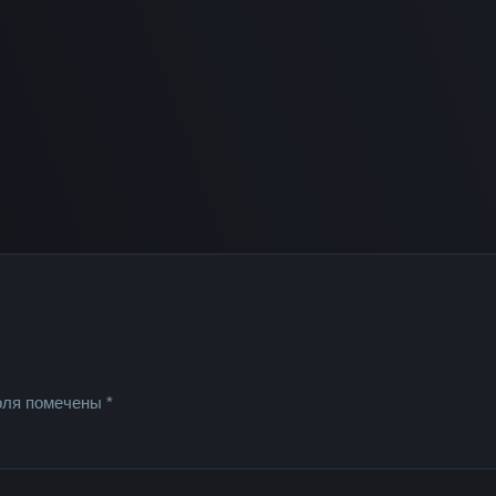
оля помечены
*