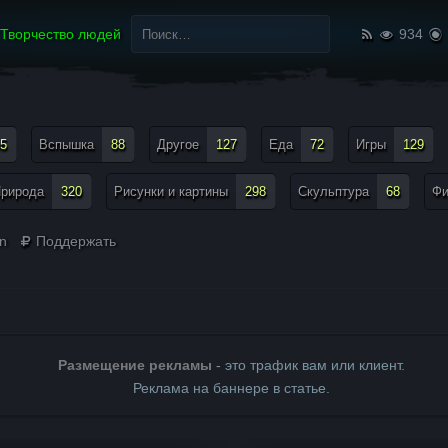
Найти:
Творчество людей
934
5
Вспышка
88
Другое
127
Еда
72
Игры
129
рирода
320
Рисунки и картины
298
Скульптура
68
Ф
an
Поддержать
Размещение рекламы
- это трафик вам или клиент.
Реклама на баннере в статье.