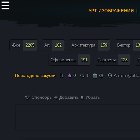
АРТ ИЗОБРАЖЕНИЯ
все теги меню
-Все
2205
Art
102
Архитектура
159
Вектор
13
Оформление
191
Портреты
128
П
Новогодние закуски
0
1
Антон @pfil
Спонсоры
Добавить
Убрать