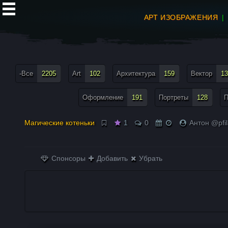
АРТ ИЗОБРАЖЕНИЯ
все теги меню
-Все
2205
Art
102
Архитектура
159
Вектор
13
Оформление
191
Портреты
128
П
Магические котеньки
1
0
Антон @pfi
Спонсоры
Добавить
Убрать