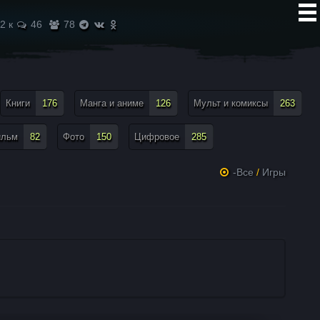
2 к
46
78
Книги
176
Манга и аниме
126
Мульт и комиксы
263
ильм
82
Фото
150
Цифровое
285
-Все
/
Игры