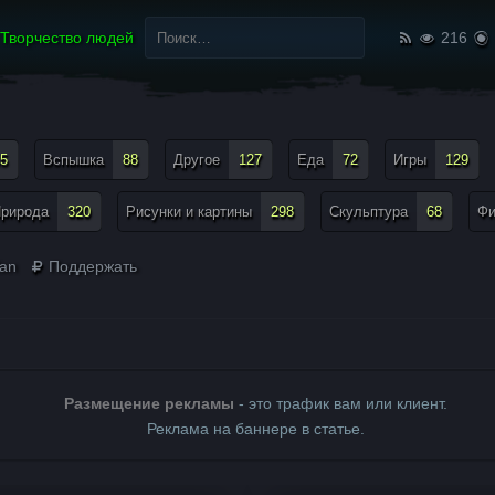
Найти:
Творчество людей
216
5
Вспышка
88
Другое
127
Еда
72
Игры
129
рирода
320
Рисунки и картины
298
Скульптура
68
Ф
lan
Поддержать
Размещение рекламы
- это трафик вам или клиент.
Реклама на баннере в статье.