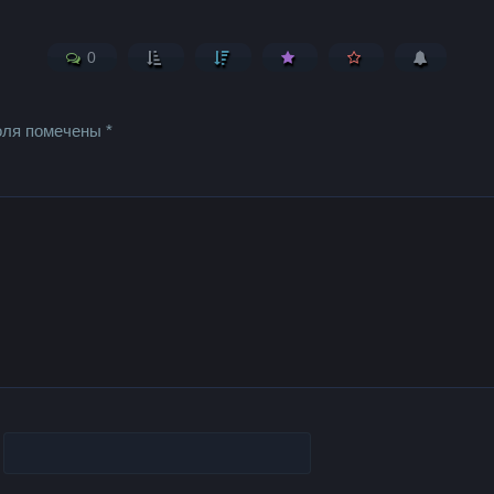
0
оля помечены
*