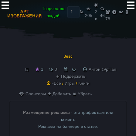
Найти:
Творчество
АРТ
2
людей
205
46
ИЗОБРАЖЕНИЯ
к
78
Зевс
1
0
Антон @pfilan
Поддержать
-Все
/
Игры
/
Книги
Спонсоры
Добавить
Убрать
Размещение рекламы
- это трафик вам или
клиент.
Реклама на баннере в статье.