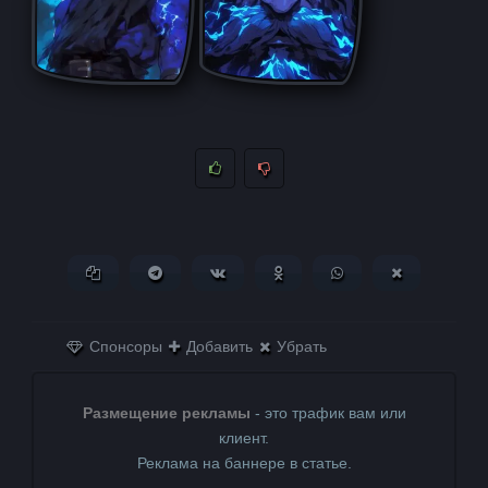
Копировать ссылку
Поделиться в Telegram
Поделиться ВКонтакте
Поделиться в
Поделиться в
Поделитьс
Одноклассниках
WhatsApp
в X (Twitter)
Спонсоры
Добавить
Убрать
Размещение рекламы
- это трафик вам или
клиент.
Реклама на баннере в статье.