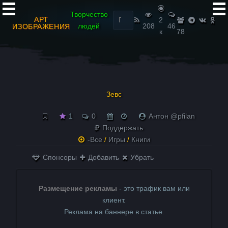
Найти:
Творчество
АРТ
2
людей
208
46
ИЗОБРАЖЕНИЯ
к
78
Зевс
1
0
Антон @pfilan
Поддержать
-Все
/
Игры
/
Книги
Спонсоры
Добавить
Убрать
Размещение рекламы
- это трафик вам или
клиент.
Реклама на баннере в статье.