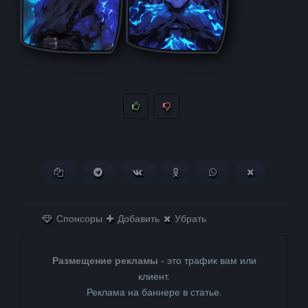
Копировать ссылку
Поделиться в Telegram
Поделиться ВКонтакте
Поделиться в
Поделиться в
Поделитьс
Одноклассниках
WhatsApp
в X (Twitter)
Спонсоры
Добавить
Убрать
Размещение рекламы
- это трафик вам или
клиент.
Реклама на баннере в статье.