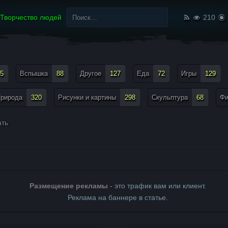
Найти:
Творчество людей
210
5
Вспышка
88
Другое
127
Еда
72
Игры
129
рирода
320
Рисунки и картины
298
Скульптура
68
Ф
ть
Размещение рекламы
- это трафик вам или клиент.
Реклама на баннере в статье.