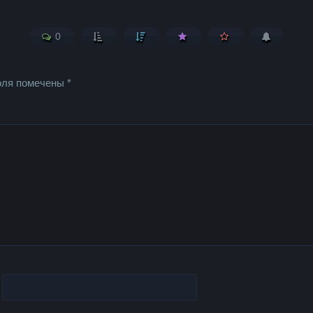
0
оля помечены
*