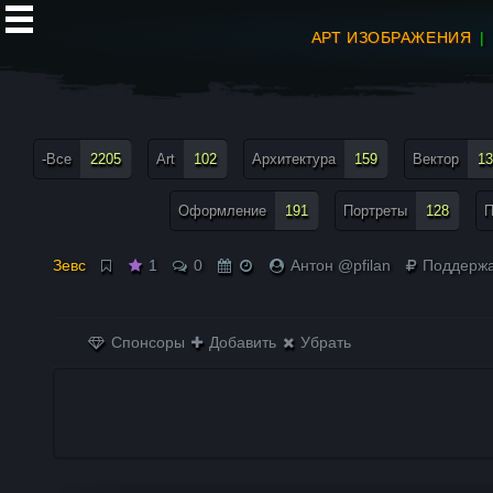
АРТ ИЗОБРАЖЕНИЯ
все теги меню
-Все
2205
Art
102
Архитектура
159
Вектор
13
Оформление
191
Портреты
128
П
Зевс
1
0
Антон @pfilan
Поддержа
Спонсоры
Добавить
Убрать