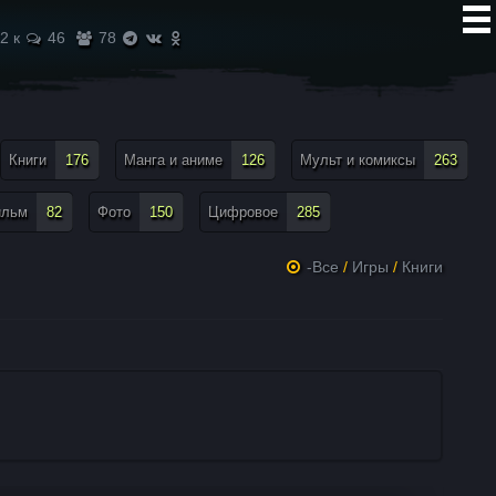
2 к
46
78
Книги
176
Манга и аниме
126
Мульт и комиксы
263
ильм
82
Фото
150
Цифровое
285
-Все
/
Игры
/
Книги