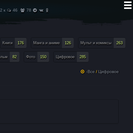
2 к
46
78
Книги
176
Манга и аниме
126
Мульт и комиксы
263
ильм
82
Фото
150
Цифровое
285
-Все
/
Цифровое