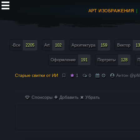
АРТ ИЗОБРАЖЕНИЯ
все теги меню
-Все
2205
Art
102
Архитектура
159
Вектор
13
Оформление
191
Портреты
128
П
Старые свитки от ИИ
1
0
Антон @pfi
Спонсоры
Добавить
Убрать