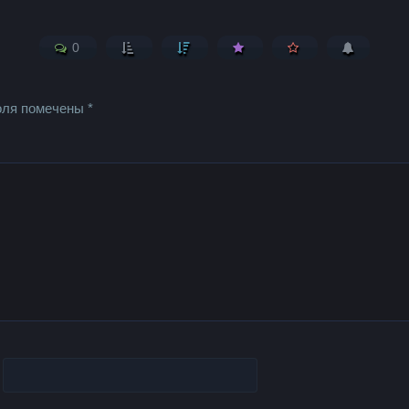
0
оля помечены
*