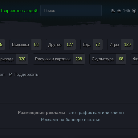
Найти:
Творчество людей
165
5
Вспышка
88
Другое
127
Еда
72
Игры
129
рирода
320
Рисунки и картины
298
Скульптура
68
Ф
lan
Поддержать
Размещение рекламы
- это трафик вам или клиент.
Реклама на баннере в статье.