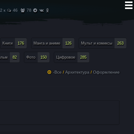
2 к
46
78
Книги
176
Манга и аниме
126
Мульт и комиксы
263
ильм
82
Фото
150
Цифровое
285
-Все
/
Архитектура
/
Оформление