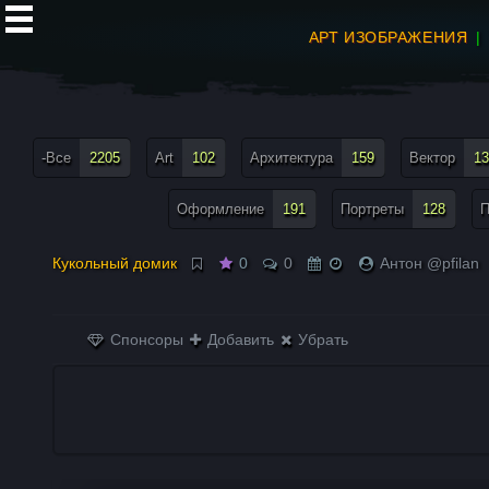
АРТ ИЗОБРАЖЕНИЯ
все теги меню
-Все
2205
Art
102
Архитектура
159
Вектор
13
Оформление
191
Портреты
128
П
Кукольный домик
0
0
Антон @pfilan
Спонсоры
Добавить
Убрать