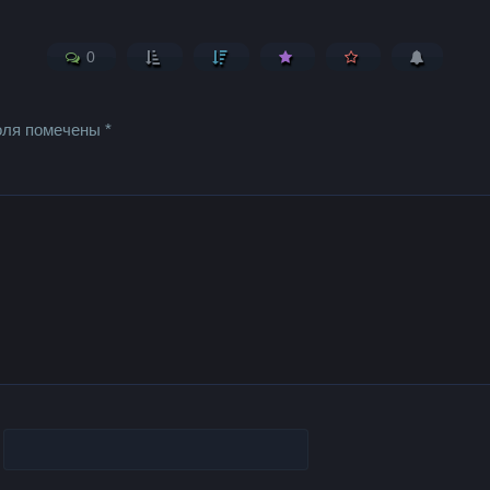
0
оля помечены
*