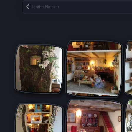
Запись навигация
Iantha Naicker