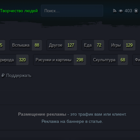
Найти:
Творчество людей
403
5
Вспышка
88
Другое
127
Еда
72
Игры
129
рирода
320
Рисунки и картины
298
Скульптура
68
Ф
Поддержать
Размещение рекламы
- это трафик вам или клиент.
Реклама на баннере в статье.