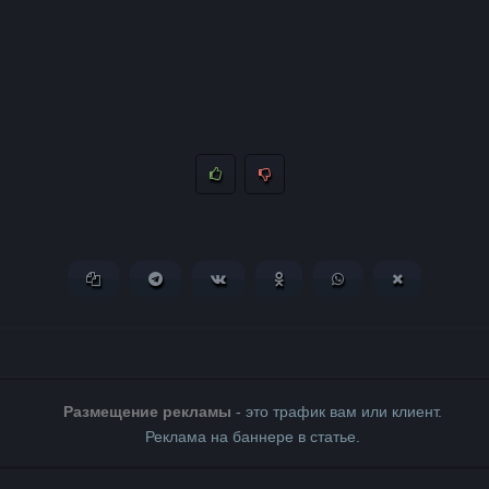
Копировать ссылку
Поделиться в Telegram
Поделиться ВКонтакте
Поделиться в Одноклассни
Поделиться в What
Поделиться 
Размещение рекламы
- это трафик вам или клиент.
Реклама на баннере в статье.