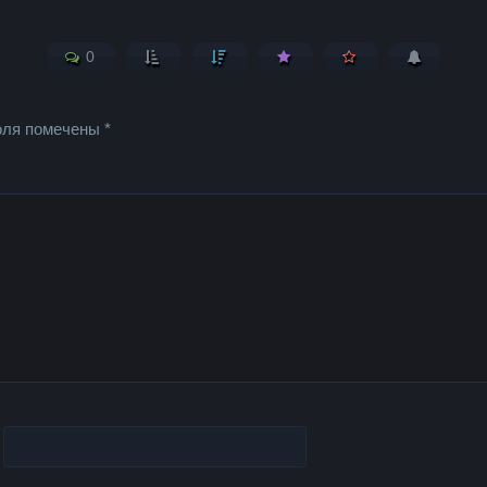
0
оля помечены
*