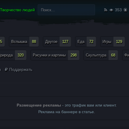
Найти:
Творчество людей
353
5
Вспышка
88
Другое
127
Еда
72
Игры
129
рирода
320
Рисунки и картины
298
Скульптура
68
Ф
n
Поддержать
Размещение рекламы
- это трафик вам или клиент.
Реклама на баннере в статье.