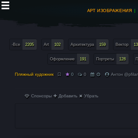
АРТ ИЗОБРАЖЕНИЯ
все теги меню
-Все
2205
Art
102
Архитектура
159
Вектор
13
Оформление
191
Портреты
128
П
Пляжный художник
0
0
Антон @pfila
Спонсоры
Добавить
Убрать