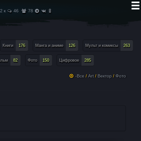
2 к
46
78
Книги
176
Манга и аниме
126
Мульт и комиксы
263
ильм
82
Фото
150
Цифровое
285
-Все
/
Art
/
Вектор
/
Фото