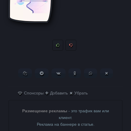
Копировать ссылку
Поделиться в Telegram
Поделиться ВКонтакте
Поделиться в
Поделиться в
Поделитьс
Одноклассниках
WhatsApp
в X (Twitter)
Спонсоры
Добавить
Убрать
Размещение рекламы
- это трафик вам или
клиент.
Реклама на баннере в статье.