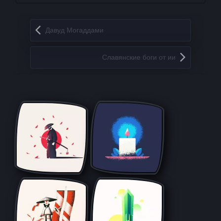
Запись навигация
Давуд Могаддами
Славянские боги от ии