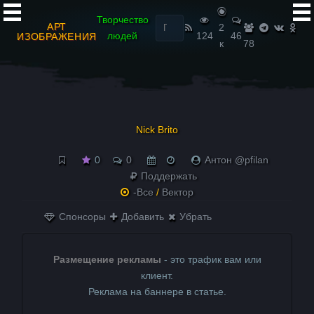
Найти:
Творчество
АРТ
2
людей
124
46
ИЗОБРАЖЕНИЯ
к
78
Nick Brito
0
0
Антон @pfilan
Поддержать
-Все
/
Вектор
Спонсоры
Добавить
Убрать
Размещение рекламы
- это трафик вам или
клиент.
Реклама на баннере в статье.