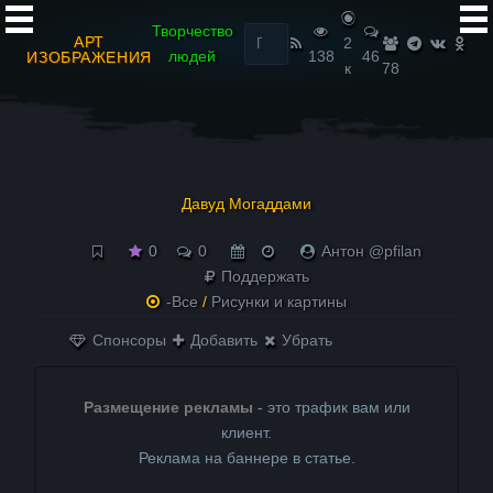
Найти:
Творчество
АРТ
2
людей
138
46
ИЗОБРАЖЕНИЯ
к
78
Давуд Могаддами
0
0
Антон @pfilan
Поддержать
-Все
/
Рисунки и картины
Спонсоры
Добавить
Убрать
Размещение рекламы
- это трафик вам или
клиент.
Реклама на баннере в статье.