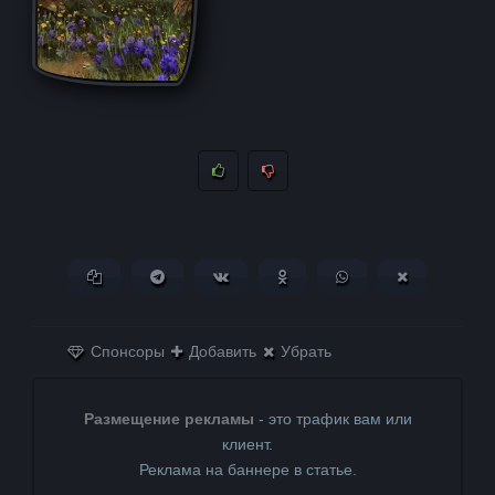
Копировать ссылку
Поделиться в Telegram
Поделиться ВКонтакте
Поделиться в
Поделиться в
Поделитьс
Одноклассниках
WhatsApp
в X (Twitter)
Спонсоры
Добавить
Убрать
Размещение рекламы
- это трафик вам или
клиент.
Реклама на баннере в статье.