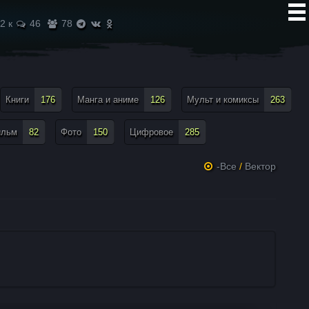
2 к
46
78
Книги
176
Манга и аниме
126
Мульт и комиксы
263
ильм
82
Фото
150
Цифровое
285
-Все
/
Вектор