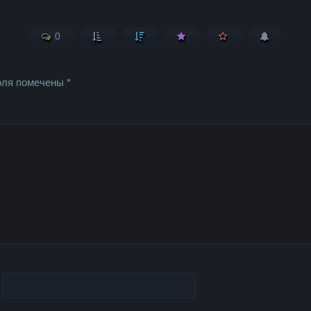
0
оля помечены
*