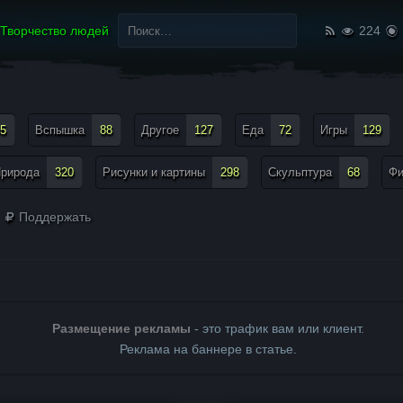
Найти:
Творчество людей
224
5
Вспышка
88
Другое
127
Еда
72
Игры
129
рирода
320
Рисунки и картины
298
Скульптура
68
Ф
Поддержать
Размещение рекламы
- это трафик вам или клиент.
Реклама на баннере в статье.