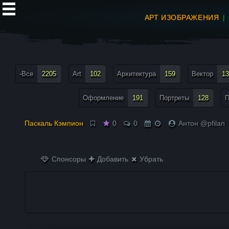
АРТ ИЗОБРАЖЕНИЯ
все теги меню
-Все
2205
Art
102
Архитектура
159
Вектор
13
Оформление
191
Портреты
128
П
Паскаль Кэмпион
0
0
Антон @pfilan
Спонсоры
Добавить
Убрать