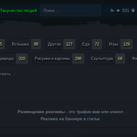
Найти:
Творчество людей
331
5
Вспышка
88
Другое
127
Еда
72
Игры
129
рирода
320
Рисунки и картины
298
Скульптура
68
Ф
ржать
Размещение рекламы
- это трафик вам или клиент.
Реклама на баннере в статье.