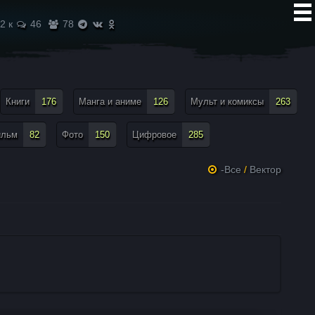
2 к
46
78
Книги
176
Манга и аниме
126
Мульт и комиксы
263
ильм
82
Фото
150
Цифровое
285
-Все
/
Вектор