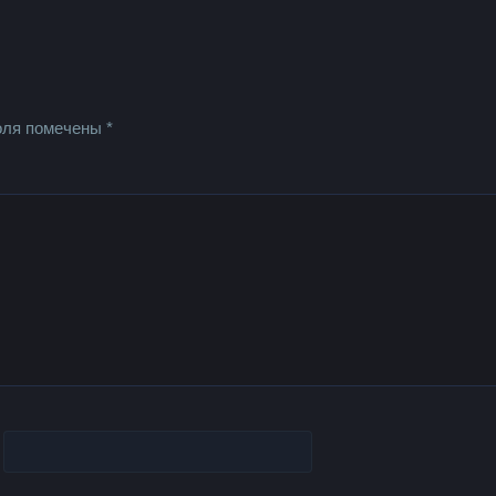
оля помечены
*