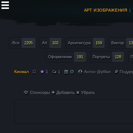
АРТ ИЗОБРАЖЕНИЯ
все теги меню
-Все
2205
Art
102
Архитектура
159
Вектор
13
Оформление
191
Портреты
128
П
Кинжал
1
1
Антон @pfilan
Подде
Спонсоры
Добавить
Убрать