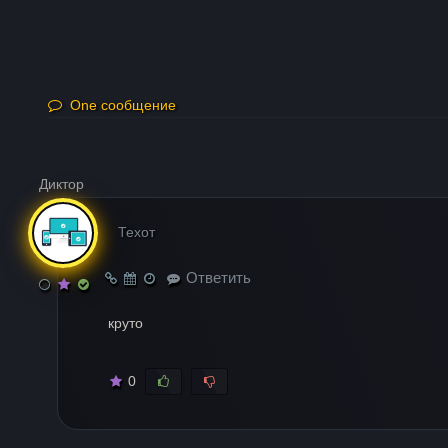
One сообщение
Диктор
Техот
Ответить
круто
0