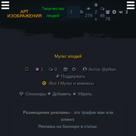
Найти:
Творчество
АРТ
2
людей
279
46
ИЗОБРАЖЕНИЯ
к
78
Мульт злодей
1
0
Антон @pfilan
Поддержать
-Все
/
Мульт и комиксы
Спонсоры
Добавить
Убрать
Размещение рекламы
- это трафик вам или
клиент.
Реклама на баннере в статье.