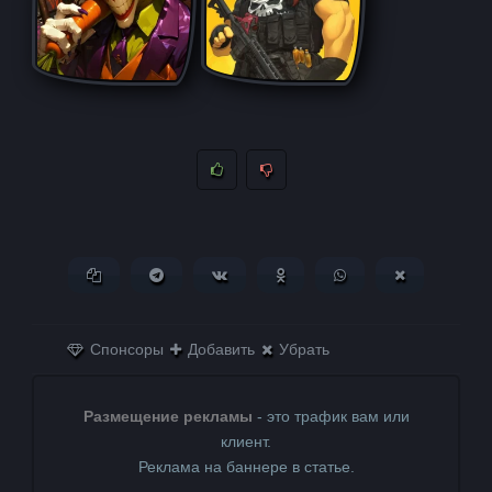
Копировать ссылку
Поделиться в Telegram
Поделиться ВКонтакте
Поделиться в
Поделиться в
Поделитьс
Одноклассниках
WhatsApp
в X (Twitter)
Спонсоры
Добавить
Убрать
Размещение рекламы
- это трафик вам или
клиент.
Реклама на баннере в статье.