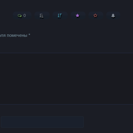
0
оля помечены
*