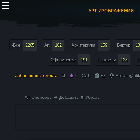
АРТ ИЗОБРАЖЕНИЯ
все теги меню
-Все
2205
Art
102
Архитектура
159
Вектор
13
Оформление
191
Портреты
128
П
Заброшенные места
0
0
Антон @pfil
Спонсоры
Добавить
Убрать