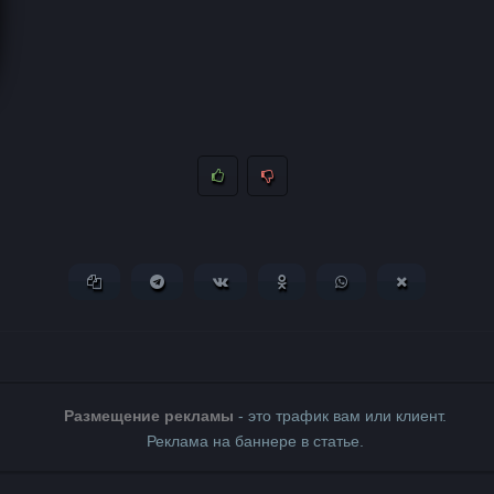
Копировать ссылку
Поделиться в Telegram
Поделиться ВКонтакте
Поделиться в Одноклассни
Поделиться в What
Поделиться 
Размещение рекламы
- это трафик вам или клиент.
Реклама на баннере в статье.