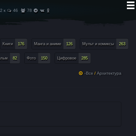
2 к
46
78
Книги
176
Манга и аниме
126
Мульт и комиксы
263
ильм
82
Фото
150
Цифровое
285
-Все
/
Архитектура