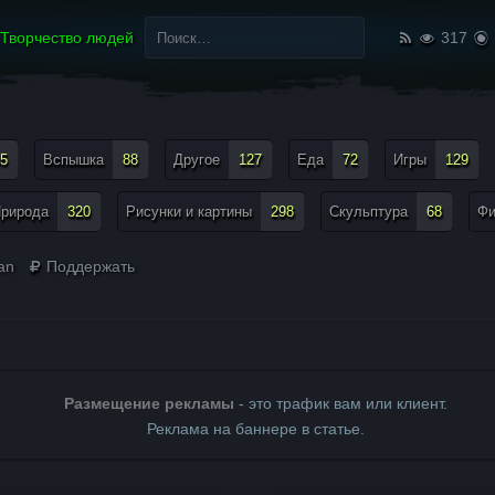
Найти:
Творчество людей
317
5
Вспышка
88
Другое
127
Еда
72
Игры
129
рирода
320
Рисунки и картины
298
Скульптура
68
Ф
an
Поддержать
Размещение рекламы
- это трафик вам или клиент.
Реклама на баннере в статье.