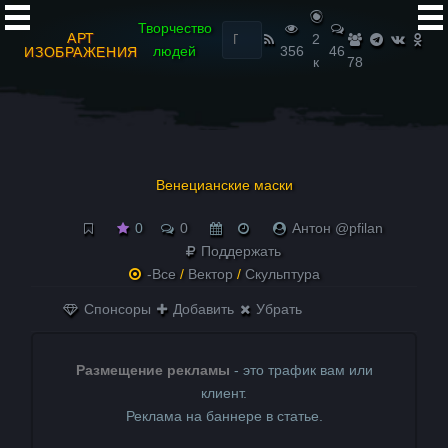
Найти:
Творчество
АРТ
2
людей
356
46
ИЗОБРАЖЕНИЯ
к
78
Венецианские маски
0
0
Антон @pfilan
Поддержать
-Все
/
Вектор
/
Скульптура
Спонсоры
Добавить
Убрать
Размещение рекламы
- это трафик вам или
клиент.
Реклама на баннере в статье.