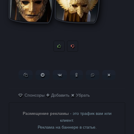
Копировать ссылку
Поделиться в Telegram
Поделиться ВКонтакте
Поделиться в
Поделиться в
Поделитьс
Одноклассниках
WhatsApp
в X (Twitter)
Спонсоры
Добавить
Убрать
Размещение рекламы
- это трафик вам или
клиент.
Реклама на баннере в статье.