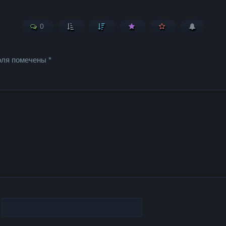
0
оля помечены
*