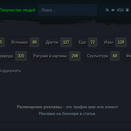
Найти:
Творчество людей
456
5
Вспышка
88
Другое
127
Еда
72
Игры
129
рирода
320
Рисунки и картины
298
Скульптура
68
Ф
оддержать
Размещение рекламы
- это трафик вам или клиент.
Реклама на баннере в статье.