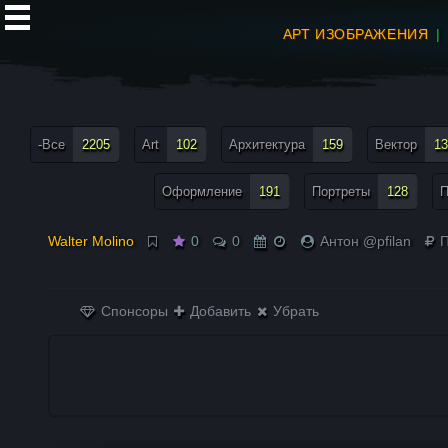
АРТ ИЗОБРАЖЕНИЯ
все теги меню
-Все
2205
Art
102
Архитектура
159
Вектор
13
Оформление
191
Портреты
128
П
Walter Molino
0
0
Антон @pfilan
П
Спонсоры
Добавить
Убрать