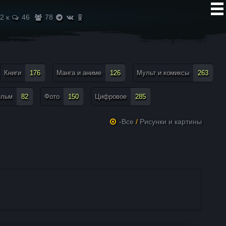
2 к
46
78
Книги
176
Манга и аниме
126
Мульт и комиксы
263
ильм
82
Фото
150
Цифровое
285
-Все
/
Рисунки и картины