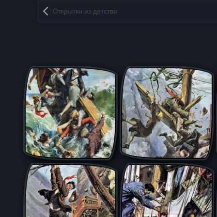
Запись навигация
Откpытки из детcтва