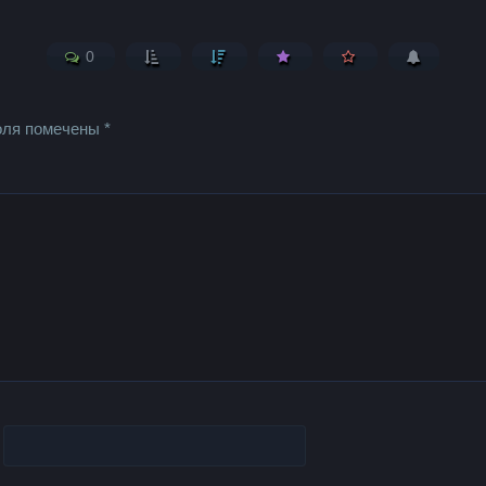
0
оля помечены
*