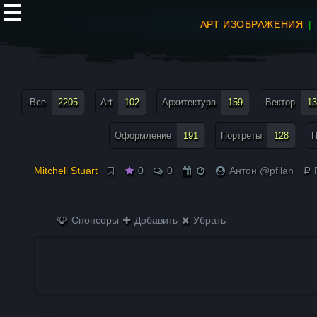
АРТ ИЗОБРАЖЕНИЯ
все теги меню
-Все
2205
Art
102
Архитектура
159
Вектор
13
Оформление
191
Портреты
128
П
Mitchell Stuart
0
0
Антон @pfilan
Спонсоры
Добавить
Убрать