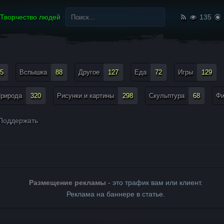
Найти:
Творчество людей
135
5
Вспышка
88
Другое
127
Еда
72
Игры
129
рирода
320
Рисунки и картины
298
Скульптура
68
Ф
Поддержать
Размещение рекламы
- это трафик вам или клиент.
Реклама на баннере в статье.