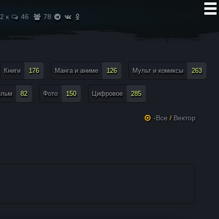
2 к
46
78
Книги
176
Манга и аниме
126
Мульт и комиксы
263
ильм
82
Фото
150
Цифровое
285
-Все
/
Вектор