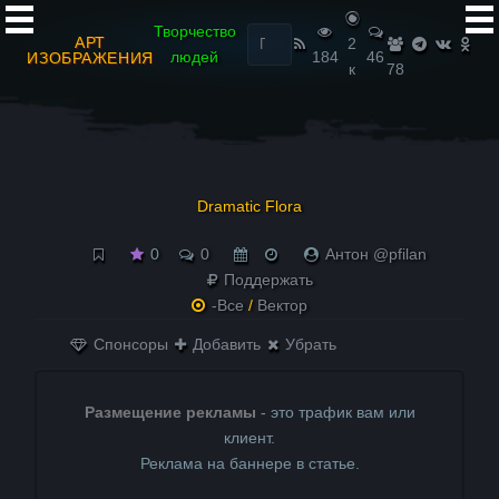
Найти:
Творчество
АРТ
2
людей
184
46
ИЗОБРАЖЕНИЯ
к
78
Dramatic Flora
0
0
Антон @pfilan
Поддержать
-Все
/
Вектор
Спонсоры
Добавить
Убрать
Размещение рекламы
- это трафик вам или
клиент.
Реклама на баннере в статье.