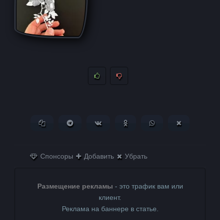
Копировать ссылку
Поделиться в Telegram
Поделиться ВКонтакте
Поделиться в
Поделиться в
Поделитьс
Одноклассниках
WhatsApp
в X (Twitter)
Спонсоры
Добавить
Убрать
Размещение рекламы
- это трафик вам или
клиент.
Реклама на баннере в статье.