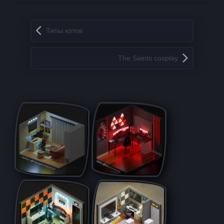
Запись навигация
Типы котов
The Saints cosplay