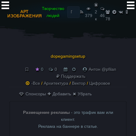
Найти:
Творчество
АРТ
2
людей
379
46
ИЗОБРАЖЕНИЯ
к
78
dopegamingsetup
0
0
Антон @pfilan
Поддержать
-Все
/
Архитектура
/
Вектор
/
Цифровое
Спонсоры
Добавить
Убрать
Размещение рекламы
- это трафик вам или
клиент.
Реклама на баннере в статье.