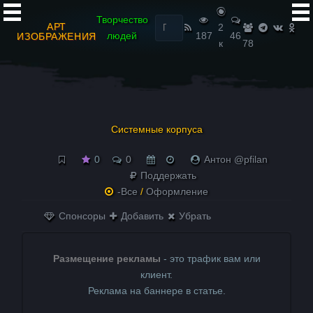
Найти:
Творчество
АРТ
2
людей
187
46
ИЗОБРАЖЕНИЯ
к
78
Системные корпуса
0
0
Антон @pfilan
Поддержать
-Все
/
Оформление
Спонсоры
Добавить
Убрать
Размещение рекламы
- это трафик вам или
клиент.
Реклама на баннере в статье.