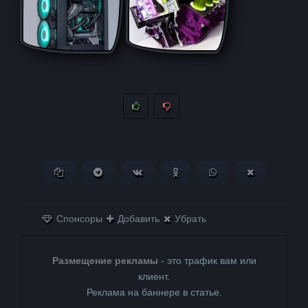
Копировать ссылку
Поделиться в Telegram
Поделиться ВКонтакте
Поделиться в
Поделиться в
Поделитьс
Одноклассниках
WhatsApp
в X (Twitter)
Спонсоры
Добавить
Убрать
Размещение рекламы
- это трафик вам или
клиент.
Реклама на баннере в статье.