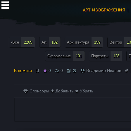
АРТ ИЗОБРАЖЕНИЯ
все теги меню
-Все
2205
Art
102
Архитектура
159
Вектор
13
Оформление
191
Портреты
128
П
В домики
0
0
Владимир Иванов
П
Спонсоры
Добавить
Убрать