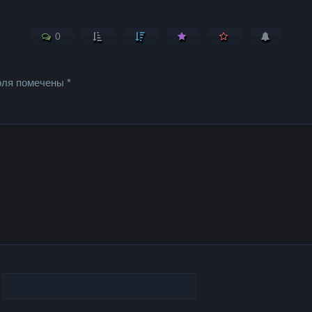
0
оля помечены
*