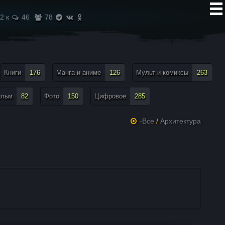
2 к
46
78
Книги
176
Манга и аниме
126
Мульт и комиксы
263
ильм
82
Фото
150
Цифровое
285
-Все
/
Архитектура