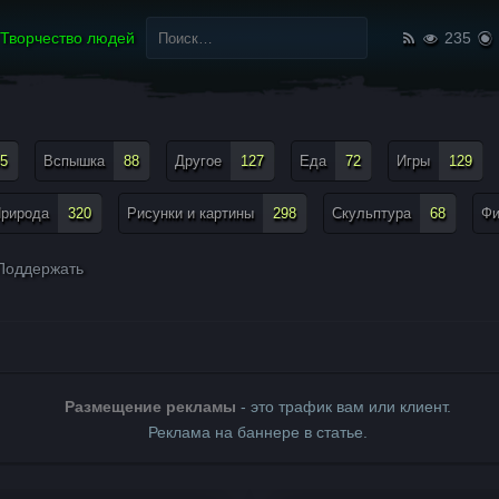
Найти:
Творчество людей
235
5
Вспышка
88
Другое
127
Еда
72
Игры
129
рирода
320
Рисунки и картины
298
Скульптура
68
Ф
оддержать
Размещение рекламы
- это трафик вам или клиент.
Реклама на баннере в статье.