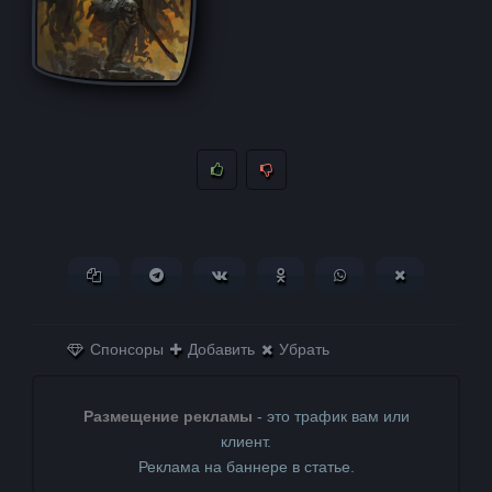
Копировать ссылку
Поделиться в Telegram
Поделиться ВКонтакте
Поделиться в
Поделиться в
Поделитьс
Одноклассниках
WhatsApp
в X (Twitter)
Спонсоры
Добавить
Убрать
Размещение рекламы
- это трафик вам или
клиент.
Реклама на баннере в статье.