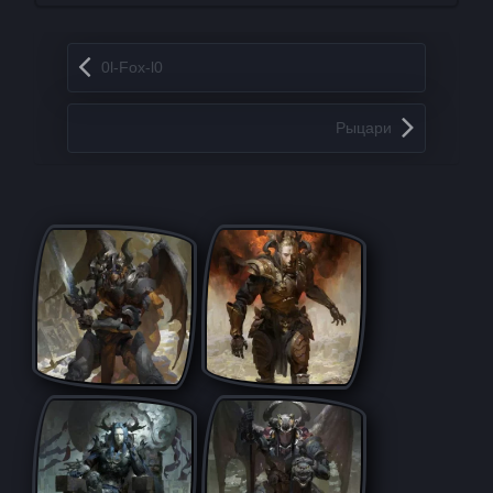
Запись навигация
0l-Fox-l0
Рыцари