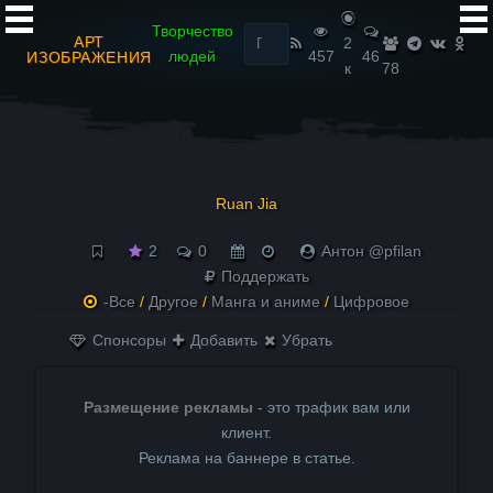
Найти:
Творчество
АРТ
2
людей
457
46
ИЗОБРАЖЕНИЯ
к
78
Ruan Jia
2
0
Антон @pfilan
Поддержать
-Все
/
Другое
/
Манга и аниме
/
Цифровое
Спонсоры
Добавить
Убрать
Размещение рекламы
- это трафик вам или
клиент.
Реклама на баннере в статье.