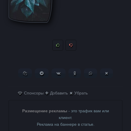
Копировать ссылку
Поделиться в Telegram
Поделиться ВКонтакте
Поделиться в
Поделиться в
Поделитьс
Одноклассниках
WhatsApp
в X (Twitter)
Спонсоры
Добавить
Убрать
Размещение рекламы
- это трафик вам или
клиент.
Реклама на баннере в статье.