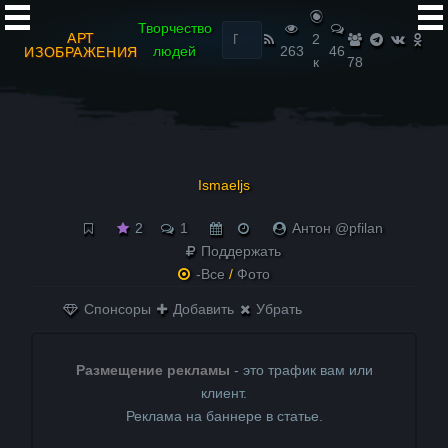
Найти:
Творчество
АРТ
2
людей
263
46
ИЗОБРАЖЕНИЯ
к
78
Ismaeljs
2
1
Антон @pfilan
Поддержать
-Все
/
Фото
Спонсоры
Добавить
Убрать
Размещение рекламы
- это трафик вам или
клиент.
Реклама на баннере в статье.