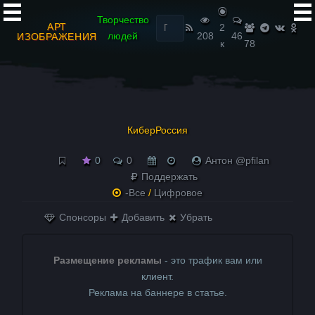
Найти:
Творчество
АРТ
2
людей
208
46
ИЗОБРАЖЕНИЯ
к
78
КиберРоссия
0
0
Антон @pfilan
Поддержать
-Все
/
Цифровое
Спонсоры
Добавить
Убрать
Размещение рекламы
- это трафик вам или
клиент.
Реклама на баннере в статье.