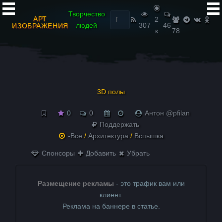
Найти:
Творчество
АРТ
2
людей
307
46
ИЗОБРАЖЕНИЯ
к
78
3D полы
0
0
Антон @pfilan
Поддержать
-Все
/
Архитектура
/
Вспышка
Спонсоры
Добавить
Убрать
Размещение рекламы
- это трафик вам или
клиент.
Реклама на баннере в статье.